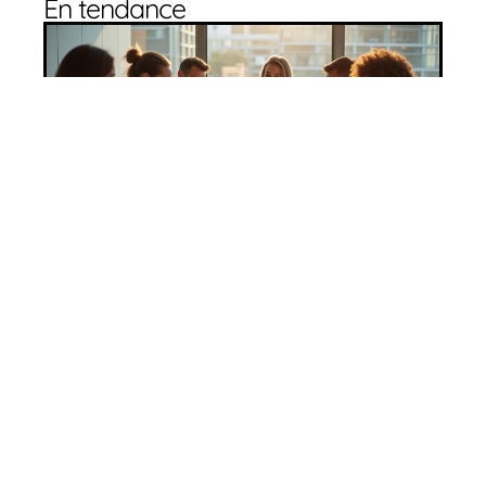
En tendance
L’importance de la collaboration dans le
succès d’une équipe
11 mars 2026
Trois enjeux clés du développement
durable et leur impact sur l’avenir
11 mars 2026