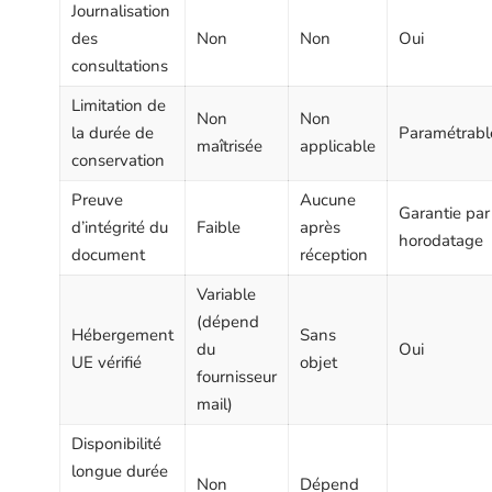
Journalisation
des
Non
Non
Oui
consultations
Limitation de
Non
Non
la durée de
Paramétrabl
maîtrisée
applicable
conservation
Preuve
Aucune
Garantie par
d’intégrité du
Faible
après
horodatage
document
réception
Variable
(dépend
Hébergement
Sans
du
Oui
UE vérifié
objet
fournisseur
mail)
Disponibilité
longue durée
Non
Dépend